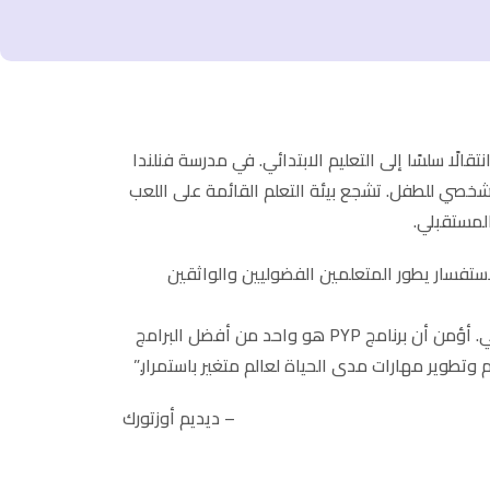
مما يضمن انتقالًا سلسًا إلى التعليم الابتدائي. في مدرسة فنلندا
شخصي للطفل. تشجع بيئة التعلم القائمة على اللعب
المستقبلي.
وات الابتدائية (PYP)، وهو منهج شامل قائم على الاستفسار يطور المتعلمين الفضوليين والواثقين
من خلال الاستفسار، يستكشف الطلاب الأفكار، ويطرحون الأسئلة، ويصنعون روابط ذات مغزى بين تعلمهم والعالم الواقعي. أؤمن أن برنامج PYP هو واحد من أفضل البرامج
 وتطوير مهارات مدى الحياة لعالم متغير باستمرار.”
– ديديم أوزتورك