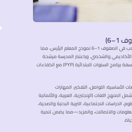
1–6)
في مدرسة فنلندا عمان، يتبع الطلاب في الصفوف 1–6 نموذج المعلم الرئيس، مما
الأكاديمي والشخصي. وباعتبار المدرسة مرشحة
لبرنامج البكالوريا الدولية، ندمج فلسفة برنامج السنوات الابتدائية (PYP) مع الكفاءات
ات الأساسية: التواصل، التفكير، المهارات
شمل المنهج اللغات (الإنجليزية، العربية، والألمانية
الرياضيات، العلوم، الدراسات الاجتماعية، التربية البدنية والصحية،
معلومات والاتصالات، والمزيد—مما يضمن تنمية
اة.