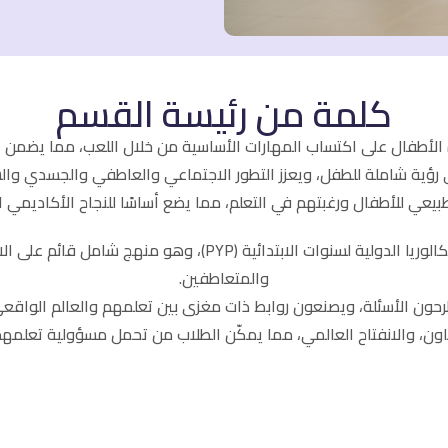
كلمة من رئيسة القسم
امج السنوات المبكرة (EYP) لمساعدة الأطفال على اكتساب المهارات الأساسية من خلال اللعب، 
 رؤية شاملة للطفل، ويعزز التطور الاجتماعي والعاطفي والجسدي وال
يعي للأطفال ورغبتهم في التعلم، مما يضع أساسًا للنجاح الأكاديمي 
نفخر في مدرسة فنلندا عمان بتطبيق برنامج البكالوريا الدولية لسن
والمتعاطفين.
تعاون، والانفتاح العالمي، مما يمكّن الطلاب من تحمل مسؤولية تعلمهم